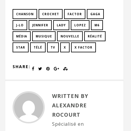
CHANSON
CROCHET
FACTOR
GAGA
J-LO
JENNIFER
LADY
LOPEZ
M6
MÉDIA
MUSIQUE
NOUVELLE
RÉALITÉ
STAR
TÉLÉ
TV
X
X FACTOR
SHARE:
WRITTEN BY
ALEXANDRE
ROCOURT
Spécialisé en