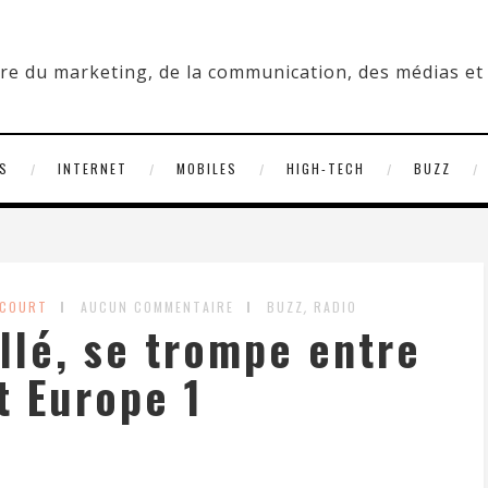
S
INTERNET
MOBILES
HIGH-TECH
BUZZ
,
OCOURT
AUCUN COMMENTAIRE
BUZZ
RADIO
illé, se trompe entre
t Europe 1