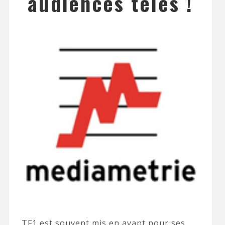
audiences télés !
TF1 est souvent mis en avant pour ses