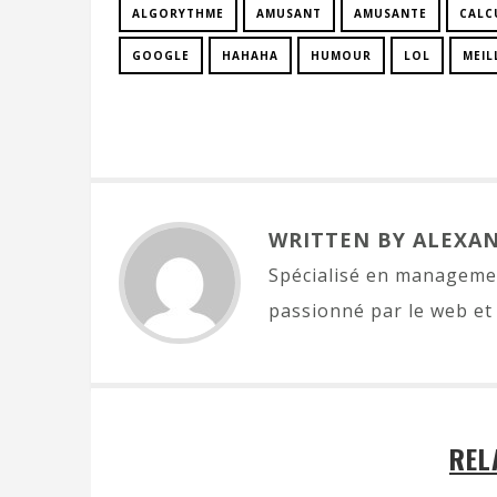
ALGORYTHME
AMUSANT
AMUSANTE
CALC
GOOGLE
HAHAHA
HUMOUR
LOL
MEIL
WRITTEN BY ALEXA
Spécialisé en managemen
passionné par le web et 
REL