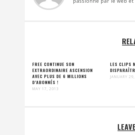
passionné par le web et 
REL
FREE CONTINUE SON
LES CLIPS 
EXTRAORDINAIRE ASCENSION
DISPARAÎTR
AVEC PLUS DE 6 MILLIONS
JANUARY 29,
D’ABONNÉS !
MAY 17, 2013
LEAV