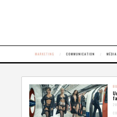
MARKETING
COMMUNICATION
MÉDIA
B
U
f
28
C