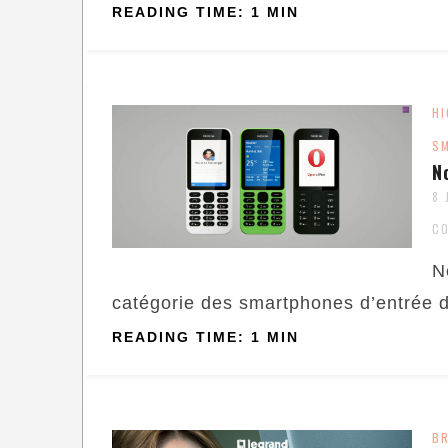
READING TIME: 1 MIN
HI
S
N
8 
C
N
catégorie des smartphones d’entrée 
READING TIME: 1 MIN
B