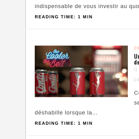
indispensable de vous investir au quot
READING TIME: 1 MIN
C
U
d
11
C
C
s
déshabille lorsque la...
READING TIME: 1 MIN