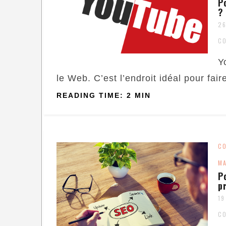
P
?
26
C
Y
le Web. C’est l’endroit idéal pour faire
READING TIME: 2 MIN
C
MA
P
p
19
C