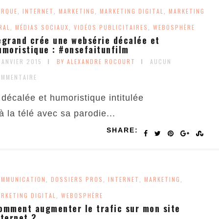
ARQUE
INTERNET
MARKETING
MARKETING DIGITAL
MARKETING
,
,
,
,
RAL
MÉDIAS SOCIAUX
VIDÉOS PUBLICITAIRES
WEBOSPHÈRE
,
,
,
egrand crée une websérie décalée et
umoristique : #onsefaitunfilm
JANVIER 2015
BY ALEXANDRE ROCOURT
AUCUN
OMMENTAIRE
décalée et humoristique intitulée
à la télé avec sa parodie...
SHARE:
OMMUNICATION
DOSSIERS PROS
INTERNET
MARKETING
,
,
,
,
RKETING DIGITAL
WEBOSPHÈRE
,
omment augmenter le trafic sur mon site
nternet ?