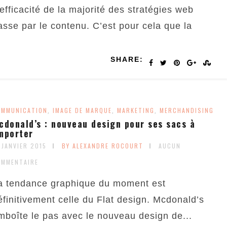
’efficacité de la majorité des stratégies web
asse par le contenu. C’est pour cela que la
SHARE:
OMMUNICATION
IMAGE DE MARQUE
MARKETING
MERCHANDISING
,
,
,
cdonald’s : nouveau design pour ses sacs à
mporter
 JANVIER 2015
BY ALEXANDRE ROCOURT
AUCUN
OMMENTAIRE
a tendance graphique du moment est
éfinitivement celle du Flat design. Mcdonald’s
mboîte le pas avec le nouveau design de...