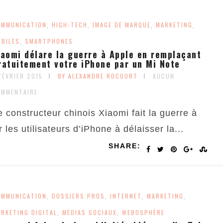
OMMUNICATION
HIGH-TECH
IMAGE DE MARQUE
MARKETING
,
,
,
,
BILES
SMARTPHONES
,
iaomi délare la guerre à Apple en remplaçant
ratuitement votre iPhone par un Mi Note
FÉVRIER 2015
BY ALEXANDRE ROCOURT
AUCUN
OMMENTAIRE
e constructeur chinois Xiaomi fait la guerre à
les utilisateurs d’iPhone à délaisser la...
SHARE:
OMMUNICATION
DOSSIERS PROS
INTERNET
MARKETING
,
,
,
,
RKETING DIGITAL
MÉDIAS SOCIAUX
WEBOSPHÈRE
,
,