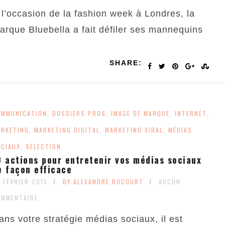
 l’occasion de la fashion week à Londres, la
arque Bluebella a fait défiler ses mannequins
SHARE:
OMMUNICATION
DOSSIERS PROS
IMAGE DE MARQUE
INTERNET
,
,
,
,
RKETING
MARKETING DIGITAL
MARKETING VIRAL
MÉDIAS
,
,
,
CIAUX
SÉLECTION
,
0 actions pour entretenir vos médias sociaux
e façon efficace
 FÉVRIER 2015
BY ALEXANDRE ROCOURT
AUCUN
OMMENTAIRE
ans votre stratégie médias sociaux, il est