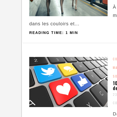
À
m
dans les couloirs et...
READING TIME: 1 MIN
C
MA
SO
1
d
23
C
D