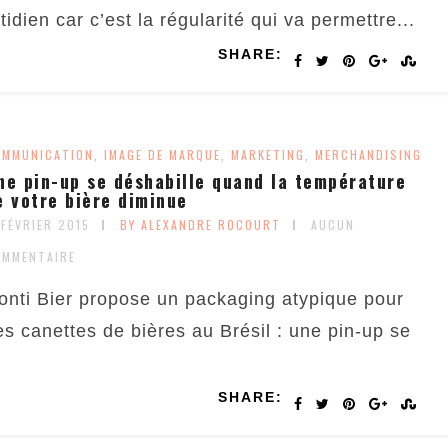
idien car c’est la régularité qui va permettre...
SHARE:
OMMUNICATION
IMAGE DE MARQUE
MARKETING
MERCHANDISING
,
,
,
ne pin-up se déshabille quand la température
e votre bière diminue
 FÉVRIER 2015
BY ALEXANDRE ROCOURT
AUCUN
OMMENTAIRE
onti Bier propose un packaging atypique pour
es canettes de bières au Brésil : une pin-up se
SHARE: