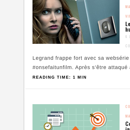
M
VI
L
h
6 
C
Legrand frappe fort avec sa websérie 
#onsefaitunfilm. Après s’être attaqué 
READING TIME: 1 MIN
C
MA
C
i