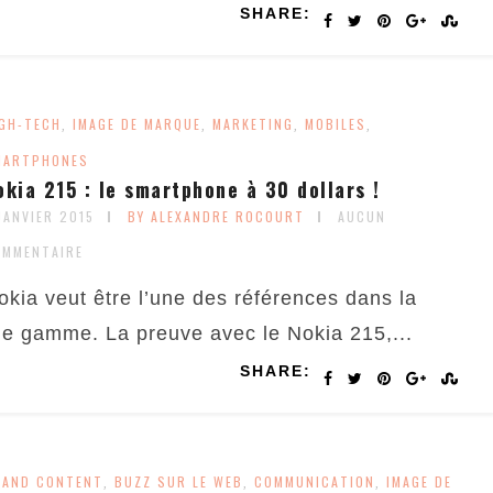
SHARE:
GH-TECH
IMAGE DE MARQUE
MARKETING
MOBILES
,
,
,
,
MARTPHONES
okia 215 : le smartphone à 30 dollars !
JANVIER 2015
BY ALEXANDRE ROCOURT
AUCUN
OMMENTAIRE
okia veut être l’une des références dans la
de gamme. La preuve avec le Nokia 215,...
SHARE:
RAND CONTENT
BUZZ SUR LE WEB
COMMUNICATION
IMAGE DE
,
,
,