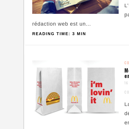
L
p
rédaction web est un...
READING TIME: 3 MIN
C
M
e
16
C
L
d
e