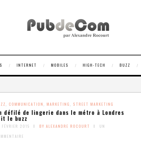
S
INTERNET
MOBILES
HIGH-TECH
BUZZ
UZZ
COMMUNICATION
MARKETING
STREET MARKETING
,
,
,
n défilé de lingerie dans le métro à Londres
ait le buzz
 FÉVRIER 2015
BY ALEXANDRE ROCOURT
UN
OMMENTAIRE