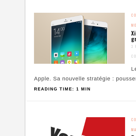
C
MO
X
g
3 
C
L
Apple. Sa nouvelle stratégie : pousser 
READING TIME: 1 MIN
C
MA