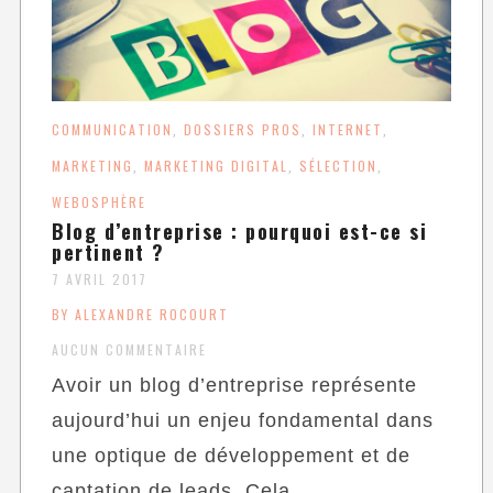
COMMUNICATION
DOSSIERS PROS
INTERNET
,
,
,
MARKETING
MARKETING DIGITAL
SÉLECTION
,
,
,
WEBOSPHÈRE
Blog d’entreprise : pourquoi est-ce si
pertinent ?
7 AVRIL 2017
BY ALEXANDRE ROCOURT
AUCUN COMMENTAIRE
Avoir un blog d’entreprise représente
aujourd’hui un enjeu fondamental dans
une optique de développement et de
captation de leads. Cela...