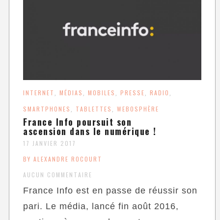
INTERNET
MÉDIAS
MOBILES
PRESSE
RADIO
,
,
,
,
,
SMARTPHONES
TABLETTES
WEBOSPHÈRE
,
,
France Info poursuit son
ascension dans le numérique !
17 JANVIER 2017
BY ALEXANDRE ROCOURT
AUCUN COMMENTAIRE
France Info est en passe de réussir son
pari. Le média, lancé fin août 2016,