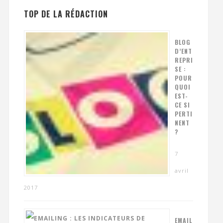
TOP DE LA RÉDACTION
BLOG
D’ENT
REPRI
SE :
POUR
QUOI
EST-
CE SI
PERTI
NENT
?
7
avril
2017
EMAIL