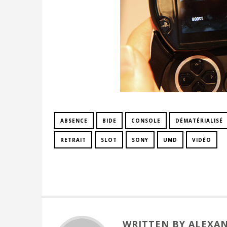
ABSENCE
BIDE
CONSOLE
DÉMATÉRIALISÉ
RETRAIT
SLOT
SONY
UMD
VIDÉO
WRITTEN BY ALEXA