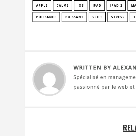
APPLE
CALME
IOS
IPAD
IPAD 2
MA
PUISSANCE
PUISSANT
SPOT
STRESS
T
WRITTEN BY ALEXA
Spécialisé en managemen
passionné par le web et 
REL