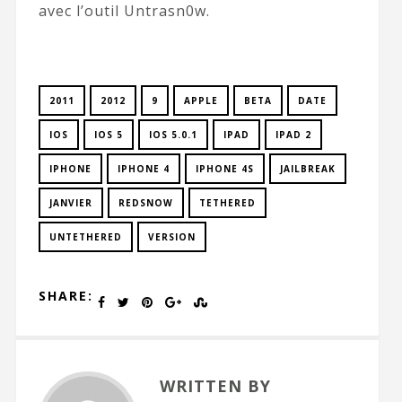
avec l’outil Untrasn0w.
2011
2012
9
APPLE
BETA
DATE
IOS
IOS 5
IOS 5.0.1
IPAD
IPAD 2
IPHONE
IPHONE 4
IPHONE 4S
JAILBREAK
JANVIER
REDSNOW
TETHERED
UNTETHERED
VERSION
SHARE:
WRITTEN BY