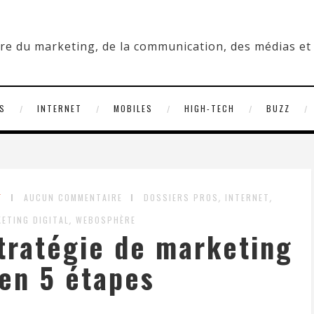
S
INTERNET
MOBILES
HIGH-TECH
BUZZ
,
,
T
AUCUN COMMENTAIRE
DOSSIERS PROS
INTERNET
,
ETING DIGITAL
WEBOSPHÈRE
tratégie de marketing
 en 5 étapes