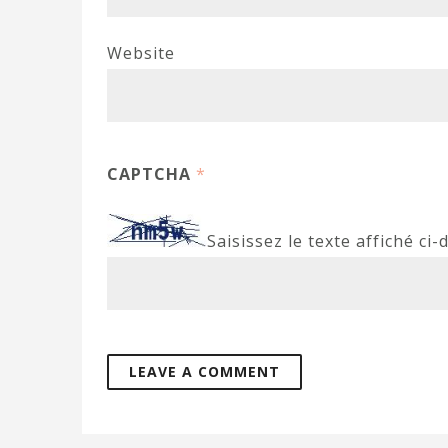
Website
CAPTCHA
*
Saisissez le texte affiché ci-