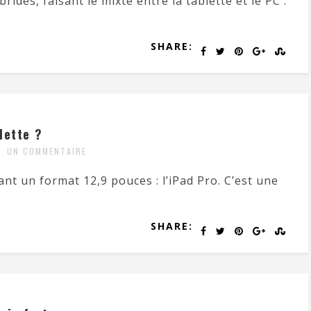
brides, faisant le mixte entre la tablette et le PC :
SHARE:
lette ?
UN COMMENTAIRE
t un format 12,9 pouces : l’iPad Pro. C’est une
SHARE: