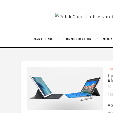
MARKETING
COMMUNICATION
MÉDIA
CO
Te
ch
14
CO
Ap