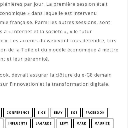
plénières par jour. La première session était
économique » dans laquelle est intervenu
omie française. Parmi les autres sessions, sont
 « Internet et la société », « le futur
elle ». Les acteurs du web vont tous défendre, lors
ision de la Toile et du modèle économique à mettre
t et leur pérennité.
ok, devrait assurer la clôture du e-G8 demain
 sur l’innovation et la transformation digitale.
CONFÉRENCE
E-G8
EBAY
EG8
FACEBOOK
INFLUENTS
LAGARDE
LÉVY
MARK
MAURICE