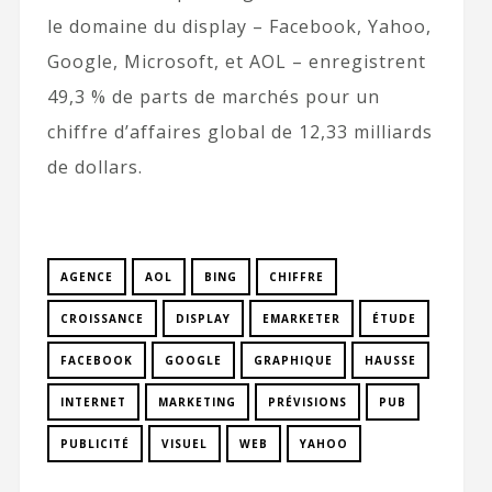
le domaine du display – Facebook, Yahoo,
Google, Microsoft, et AOL – enregistrent
49,3 % de parts de marchés pour un
chiffre d’affaires global de 12,33 milliards
de dollars.
AGENCE
AOL
BING
CHIFFRE
CROISSANCE
DISPLAY
EMARKETER
ÉTUDE
FACEBOOK
GOOGLE
GRAPHIQUE
HAUSSE
INTERNET
MARKETING
PRÉVISIONS
PUB
PUBLICITÉ
VISUEL
WEB
YAHOO