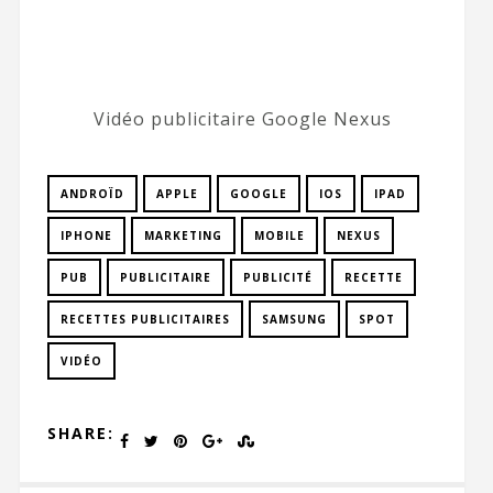
Vidéo publicitaire Google Nexus
ANDROÏD
APPLE
GOOGLE
IOS
IPAD
IPHONE
MARKETING
MOBILE
NEXUS
PUB
PUBLICITAIRE
PUBLICITÉ
RECETTE
RECETTES PUBLICITAIRES
SAMSUNG
SPOT
VIDÉO
SHARE: