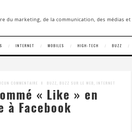
S
INTERNET
MOBILES
HIGH-TECH
BUZZ
,
,
UCUN COMMENTAIRE
BUZZ
BUZZ SUR LE WEB
INTERNET
ommé « Like » en
 à Facebook