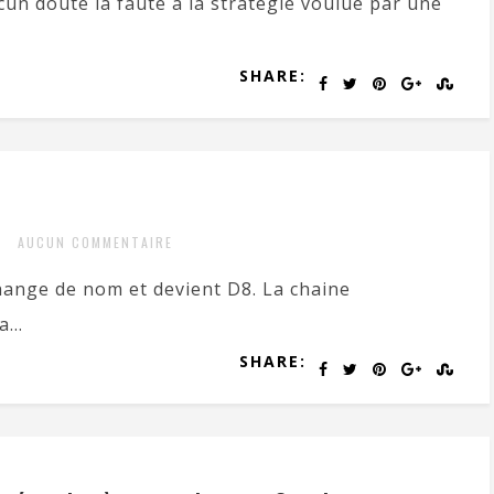
cun doute la faute à la stratégie voulue par une
SHARE:
AUCUN COMMENTAIRE
change de nom et devient D8. La chaine
...
SHARE: