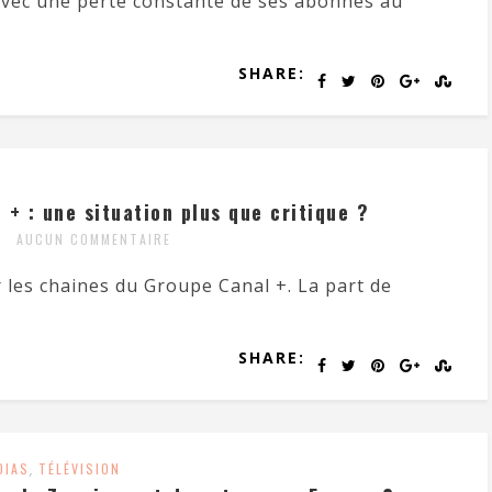
 avec une perte constante de ses abonnés au
SHARE:
 + : une situation plus que critique ?
AUCUN COMMENTAIRE
 les chaines du Groupe Canal +. La part de
SHARE:
DIAS
,
TÉLÉVISION