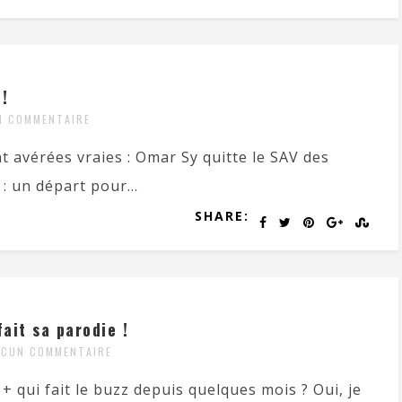
 !
N COMMENTAIRE
t avérées vraies : Omar Sy quitte le SAV des
 : un départ pour...
SHARE:
fait sa parodie !
UCUN COMMENTAIRE
+ qui fait le buzz depuis quelques mois ? Oui, je