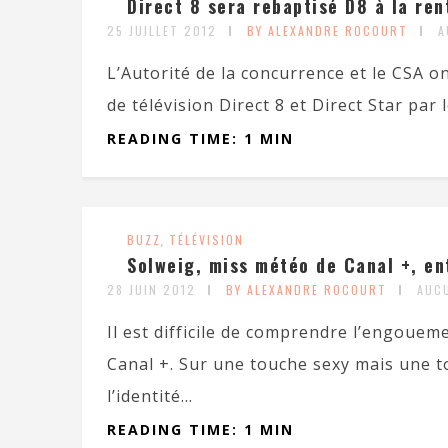
Direct 8 sera rebaptisé D8 à la ren
25 JUILLET 2012
BY ALEXANDRE ROCOURT
A
L’Autorité de la concurrence et le CSA on
de télévision Direct 8 et Direct Star par 
READING TIME: 1 MIN
BUZZ
,
TÉLÉVISION
Solweig, miss météo de Canal +, en
28 JUIN 2012
BY ALEXANDRE ROCOURT
AUC
Il est difficile de comprendre l’engoue
Canal +. Sur une touche sexy mais une to
l’identité...
READING TIME: 1 MIN