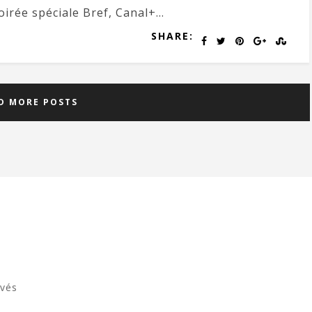
oirée spéciale Bref, Canal+...
SHARE:
D MORE POSTS
rvés