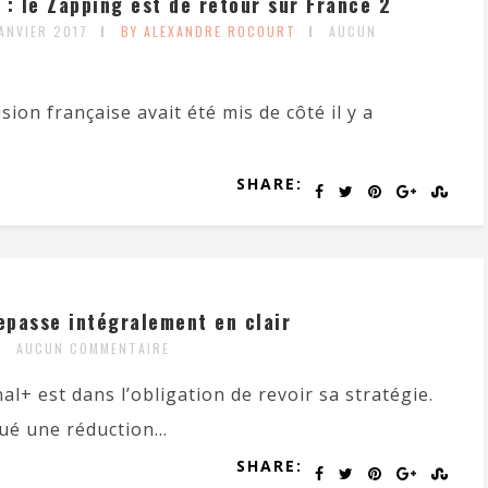
 : le Zapping est de retour sur France 2
JANVIER 2017
BY ALEXANDRE ROCOURT
AUCUN
ion française avait été mis de côté il y a
SHARE:
repasse intégralement en clair
AUCUN COMMENTAIRE
l+ est dans l’obligation de revoir sa stratégie.
ué une réduction...
SHARE: