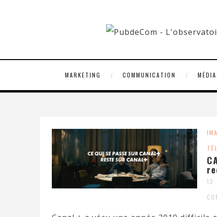
MARKETING
COMMUNICATION
MÉDIA
IM
TÉ
CA
re
12
CO