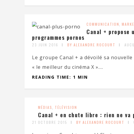
COMMUNICATION
,
MARK
Canal + propose 
programmes pornos
23 JUIN 2016
BY ALEXANDRE ROCOURT
AUC
Le groupe Canal + a dévoilé sa nouvelle
« le meilleur du cinéma X »....
READING TIME: 1 MIN
MÉDIAS
,
TÉLÉVISION
Canal + en chute libre : rien ne va 
21 OCTOBRE 2015
BY ALEXANDRE ROCOURT