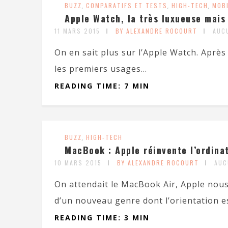
BUZZ
,
COMPARATIFS ET TESTS
,
HIGH-TECH
,
MOB
Apple Watch, la très luxueuse mais
11 MARS 2015
BY ALEXANDRE ROCOURT
AUC
On en sait plus sur l’Apple Watch. Après
les premiers usages...
READING TIME: 7 MIN
BUZZ
,
HIGH-TECH
MacBook : Apple réinvente l’ordinat
10 MARS 2015
BY ALEXANDRE ROCOURT
AUC
On attendait le MacBook Air, Apple nous
d’un nouveau genre dont l’orientation es
READING TIME: 3 MIN