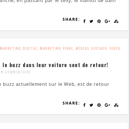
anché, en passant par le sexy, le maillot de bain
SHARE:
MARKETING DIGITAL
,
MARKETING VIRAL
,
MÉDIAS SOCIAUX
,
VIDÉO
 le buzz dans leur voiture sont de retour!
UN COMMENTAIRE
le buzz actuellement sur le Web, est de retour
SHARE: