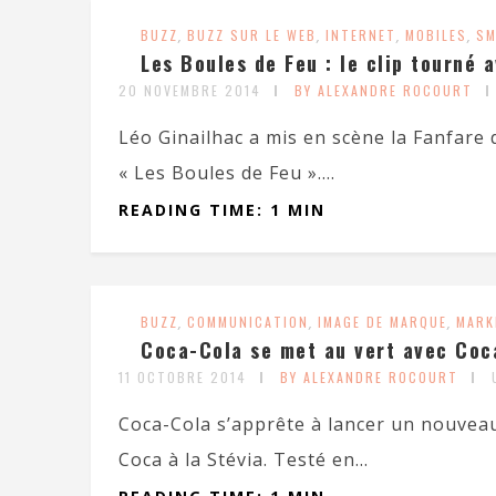
BUZZ
,
BUZZ SUR LE WEB
,
INTERNET
,
MOBILES
,
SM
Les Boules de Feu : le clip tourné 
20 NOVEMBRE 2014
BY ALEXANDRE ROCOURT
Léo Ginailhac a mis en scène la Fanfare
« Les Boules de Feu »....
READING TIME: 1 MIN
BUZZ
,
COMMUNICATION
,
IMAGE DE MARQUE
,
MARK
Coca-Cola se met au vert avec Coc
11 OCTOBRE 2014
BY ALEXANDRE ROCOURT
Coca-Cola s’apprête à lancer un nouveau 
Coca à la Stévia. Testé en...