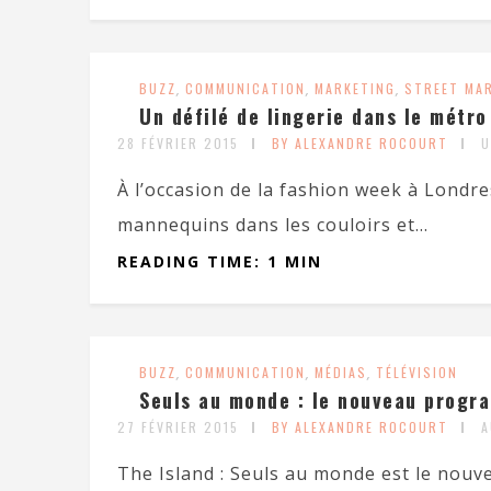
BUZZ
,
COMMUNICATION
,
MARKETING
,
STREET MA
Un défilé de lingerie dans le métro
28 FÉVRIER 2015
BY ALEXANDRE ROCOURT
U
À l’occasion de la fashion week à Londres
mannequins dans les couloirs et...
READING TIME: 1 MIN
BUZZ
,
COMMUNICATION
,
MÉDIAS
,
TÉLÉVISION
Seuls au monde : le nouveau progr
27 FÉVRIER 2015
BY ALEXANDRE ROCOURT
A
The Island : Seuls au monde est le nouve