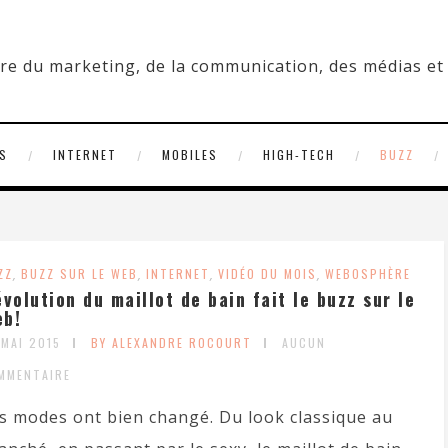
S
INTERNET
MOBILES
HIGH-TECH
BUZZ
ZZ
,
BUZZ SUR LE WEB
,
INTERNET
,
VIDÉO DU MOIS
,
WEBOSPHÈRE
évolution du maillot de bain fait le buzz sur le
b!
 MAI 2015
BY ALEXANDRE ROCOURT
AUCUN
MMENTAIRE
s modes ont bien changé. Du look classique au