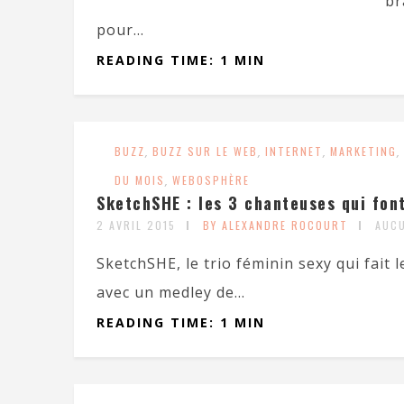
br
pour...
READING TIME: 1 MIN
BUZZ
,
BUZZ SUR LE WEB
,
INTERNET
,
MARKETING
,
DU MOIS
,
WEBOSPHÈRE
SketchSHE : les 3 chanteuses qui font
2 AVRIL 2015
BY ALEXANDRE ROCOURT
AUC
SketchSHE, le trio féminin sexy qui fait 
avec un medley de...
READING TIME: 1 MIN