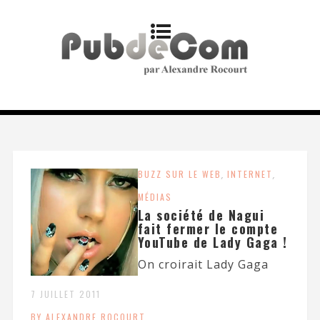
BUZZ SUR LE WEB
,
INTERNET
,
MÉDIAS
La société de Nagui
fait fermer le compte
YouTube de Lady Gaga !
On croirait Lady Gaga
7 JUILLET 2011
BY ALEXANDRE ROCOURT