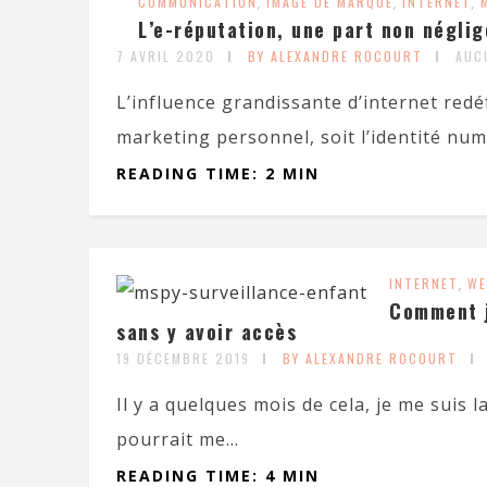
COMMUNICATION
,
IMAGE DE MARQUE
,
INTERNET
,
L’e-réputation, une part non négli
7 AVRIL 2020
BY ALEXANDRE ROCOURT
AUC
L’influence grandissante d’internet redé
marketing personnel, soit l’identité num
READING TIME: 2 MIN
INTERNET
,
WE
Comment j
sans y avoir accès
19 DÉCEMBRE 2019
BY ALEXANDRE ROCOURT
Il y a quelques mois de cela, je me suis 
pourrait me...
READING TIME: 4 MIN