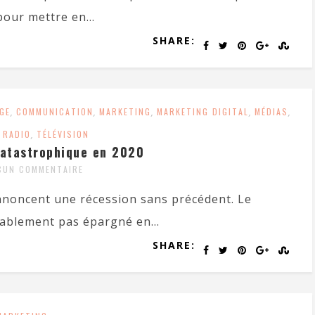
our mettre en...
SHARE:
GE
,
COMMUNICATION
,
MARKETING
,
MARKETING DIGITAL
,
MÉDIAS
,
,
RADIO
,
TÉLÉVISION
catastrophique en 2020
CUN COMMENTAIRE
annoncent une récession sans précédent. Le
lablement pas épargné en...
SHARE: