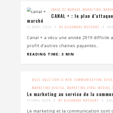
IMAGE DE MARQUE
,
MARKETING
,
MARK
CANAL + : le plan d’attaqu
marché
12 AVRIL 2020
BY ALEXANDRE ROCOURT
AU
Canal + a vécu une année 2019 difficile
profit d’autres chaines payantes...
READING TIME: 3 MIN
BUZZ
,
BUZZ SUR LE WEB
,
COMMUNICATION
,
DOSS
MARKETING DIGITAL
,
MARKETING VIRAL
,
MÉDIAS
,
Le marketing au service de la commu
11 AVRIL 2020
BY ALEXANDRE ROCOURT
AUC
Le marketing et la communication sont d